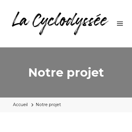
La Cyclodyssée
Riding to the word scout jamboree
Notre projet
Accueil
Notre projet